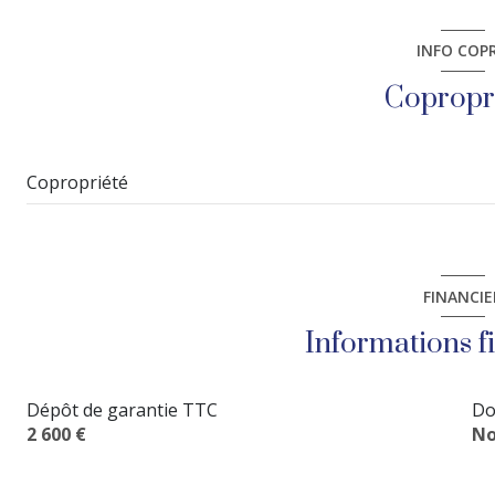
entrée
INFO COP
chambre
Copropr
salle de bain
salon/sejour
Copropriété
FINANCIE
Informations f
Dépôt de garantie TTC
Do
2 600 €
No