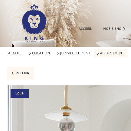
À La Vente
À La Location
Neuf
ACCUEIL
NOS BIENS
Vente Immo Pro
Location Immo. 
ACCUEIL
LOCATION
JOINVILLE LE PONT
APPARTEMENT
RETOUR
Loué