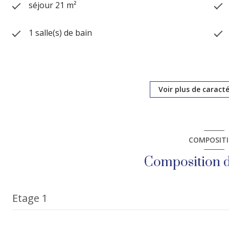
séjour 21 m²
1 salle(s) de bain
cuisine américaine (équipée)
exposition Est-Ouest
Voir plus de caract
6 étage(s)
COMPOSIT
interphone
Composition d
Etage 1
WC