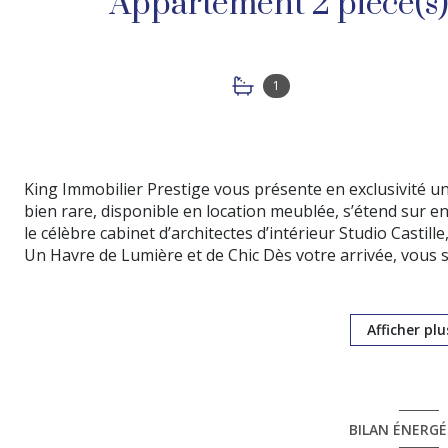
1
King Immobilier Prestige vous présente en exclusivité un
bien rare, disponible en location meublée, s’étend sur 
le célèbre cabinet d’architectes d’intérieur Studio Castille
Un Havre de Lumière et de Chic
Dès votre arrivée, vous s
sérénité qui abondent dans cet appartement. Conçu sans vi
Un Espace de Vie Accueillant
La pièce principale, amalgam
idéale pour partager des moments conviviaux, que ce soi
Afficher plu
personnels.
Une Salle de Bain Zen
La salle de bain, ornée de délicat
aménagée pour offrir une ambiance relaxante, parfaite 
Une Chambre Chic et Pratique
La chambre, équipée de ra
BILAN ÉNERG
avec un matelas technique de haute qualité, vous garantis