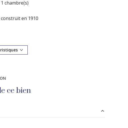
1 chambre(s)
construit en 1910
Chauffage individuel : radiateur (electrique)
1er étage
éristiques
ascenseur
ION
quartier Quai de la Marne
e ce bien
0.65 m²