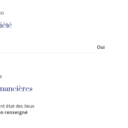
5.06 m²
RO
12.86 m²
iété
3.11 m²
21.05 m²
Oui
R
inancières
nt état des lieux
n renseigné