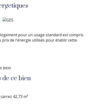
 entièrement pourvu d’appareils
ergetiques
pirateur Dyson, lave-linge-sèche-linge Haier,
Chaque détail a été pensé pour votre confort.
du Bois de Vincennes, des Bords de Marne, de la
 cet appartement vous offre le meilleur des deux
artement d’exception n’attend que vous !
 logement pour un usage standard est compris
prix de l'énergie utilisés pour établir cette
E BIEN
s de ce bien
carrez 42,73 m²