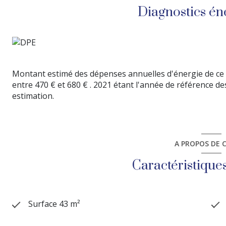
Des Équipements de Premier Ordre
Cet appartement est
Diagnostics én
électroménagers haut de gamme : télévision Samsung, as
grille-pain et bouilloire Smeg, et bien d’autres encore. 
Un Emplacement Privilégié
Idéalement situé à proximité 
gare RER, ainsi que du centre-ville et de ses commerces,
mondes : l’animation urbaine et la douceur de la nature.
Complètement équipé, dans les moindres détails, cet app
Montant estimé des dépenses annuelles d'énergie de ce
entre 470 € et 680 € . 2021 étant l'année de référence des 
estimation.
A PROPOS DE C
Caractéristique
Surface 43 m²