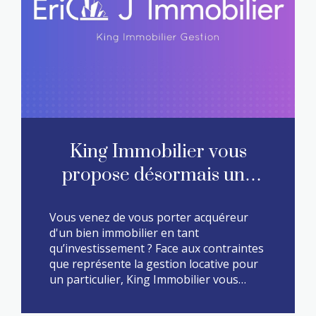
King Immobilier vous
propose désormais une
solution en matière de
Vous venez de vous porter acquéreur
gestion locative !
d'un bien immobilier en tant
qu’investissement ? Face aux contraintes
que représente la gestion locative pour
un particulier, King Immobilier vous
propose désormais une solution avec
notre partenaire Eric J Immobilier ! Mais
LIRE CETTE ACTU