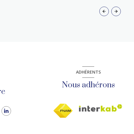
#FootballFeminin #Immobilier
#KingImmobilier #SaintMaur
ADHÉRENTS
Nous adhérons
re