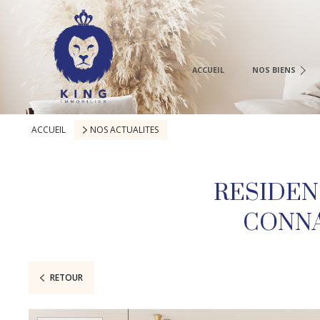
À La Vente
À La Location
Neuf
ACCUEIL
NOS BIENS
Vente Immo Pro
Location Immo. 
ACCUEIL
NOS ACTUALITES
RESIDEN
CONNA
RETOUR