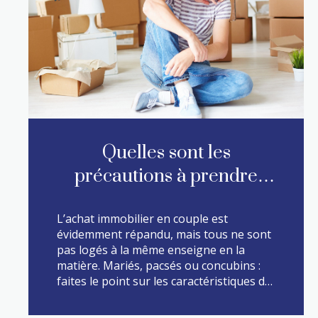
Quelles sont les
précautions à prendre
avant d’acheter en couple
L’achat immobilier en couple est
?
évidemment répandu, mais tous ne sont
pas logés à la même enseigne en la
matière. Mariés, pacsés ou concubins :
faites le point sur les caractéristiques de
chaque régime et les précautions à
prendre avant d’acheter. LE MARIAGE
LIRE CETTE ACTU