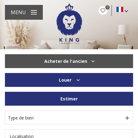
0
MENU
Acheter
de l'ancien
Louer
De l'ancien
Du neuf
Estimer
à l'année
De l'immo pro
De l'immo pro
Type de bien