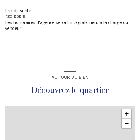
1 garage(s)
Prix de vente
432 000 €
Les honoraires d'agence seront intégralement à la charge du
6 parking(s)
vendeur
3 niveau(x)
terrasse
arboré
AUTOUR DU BIEN
piscinable
Découvrez le quartier
+
−