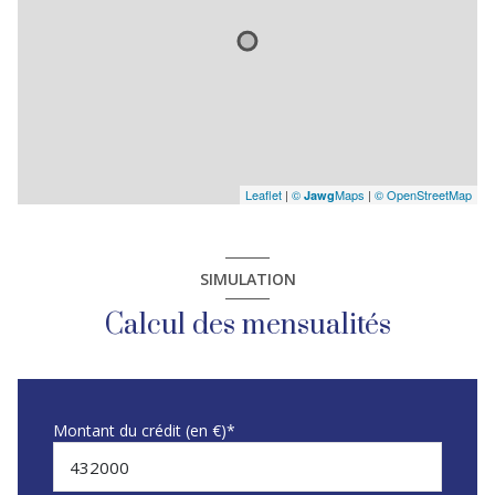
Leaflet
|
©
Maps
|
© OpenStreetMap
Jawg
SIMULATION
Calcul des mensualités
Montant du crédit (en €)*