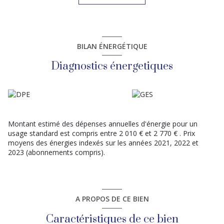
à proximité immédiate des commerces, écoles, collèges et des
principaux axes routiers, alliant confort de vie et praticité au
quotidien.
Une opportunité rare aux multiples perspectives à découvrir
sans tarder.
BILAN ÉNERGÉTIQUE
Pour plus d’informations ou organiser une visite, contactez dès
maintenant votre agence KING IMMOBILIER MELUN.
Diagnostics énergetiques
Montant estimé des dépenses annuelles d'énergie pour un
usage standard est compris entre 2 010 € et 2 770 € . Prix
moyens des énergies indexés sur les années 2021, 2022 et
2023 (abonnements compris).
A PROPOS DE CE BIEN
Caractéristiques de ce bien