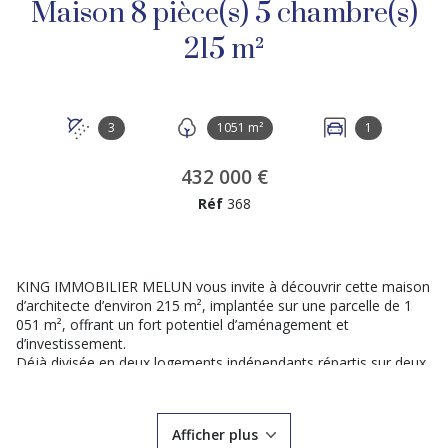
Maison 8 pièce(s) 5 chambre(s)
215 m²
3
1051 m²
1
432 000 €
Réf
368
KING IMMOBILIER MELUN vous invite à découvrir cette maison
d’architecte d’environ 215 m², implantée sur une parcelle de 1
051 m², offrant un fort potentiel d’aménagement et
d’investissement.
Déjà divisée en deux logements indépendants répartis sur deux
niveaux, cette propriété vous offre de nombreuses possibilités :
résidence familiale, projet locatif ou encore création de jusqu’à
4 logements.
Afficher plus
Idéalement située, elle bénéficie d’un emplacement stratégique