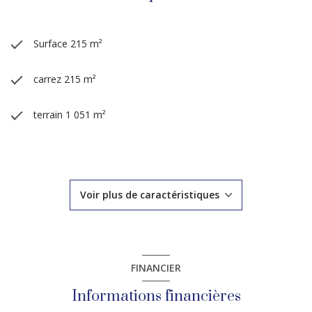
Surface 215 m²
carrez 215 m²
terrain 1 051 m²
5 chambre(s)
3 salle(s) d'eau
Voir plus de caractéristiques
construit en 1960
cuisine séparée (équipée)
FINANCIER
Chauffage individuel : chaudière (gaz)
Informations financières