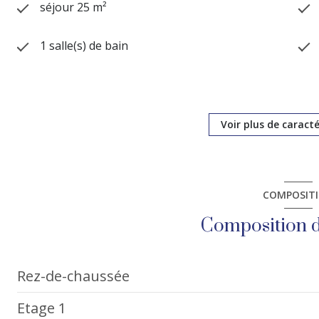
séjour 25 m²
1 salle(s) de bain
construit en 1999
Chauffage individuel : radiateur (electrique)
Voir plus de caract
1 parking(s)
COMPOSIT
3 niveau(x)
Composition d
quartier La Pie
Rez-de-chaussée
Etage 1
WC