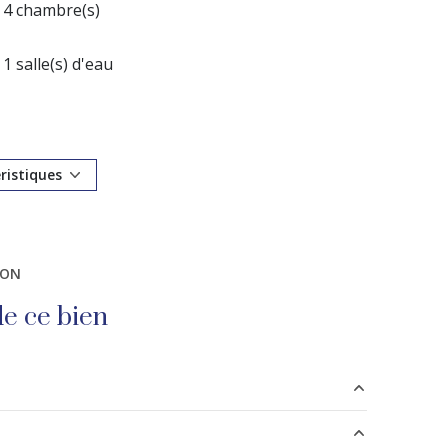
4 chambre(s)
1 salle(s) d'eau
cuisine américaine (semi-équipée)
1 garage(s)
éristiques
exposition Sud-Est
ION
terrasse
e ce bien
1.45 m²