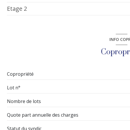
Etage 2
cuisine
salle de bain
salon/sejour
salle d'eau
chambre
entrée
chambre
chambre
INFO COP
bureau
chambre
Copropr
chambre
Copropriété
Lot n°
Nombre de lots
Quote part annuelle des charges
Statut du syndic