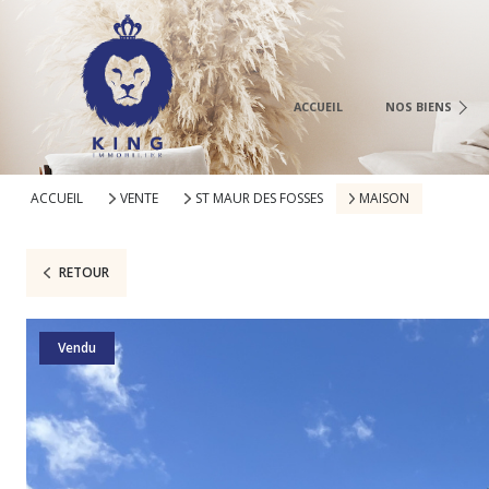
À La Vente
À La Location
Neuf
ACCUEIL
NOS BIENS
Vente Immo Pro
Location Immo. 
ACCUEIL
VENTE
ST MAUR DES FOSSES
MAISON
RETOUR
Vendu