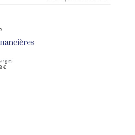
R
inancières
arges
8 €