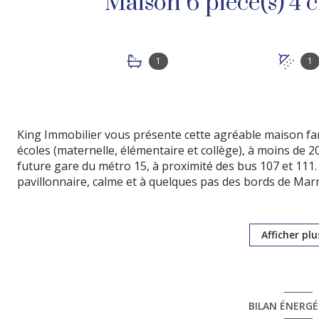
1
1
King Immobilier vous présente cette agréable maison fam
écoles (maternelle, élémentaire et collège), à moins de 2
future gare du métro 15, à proximité des bus 107 et 111.
pavillonnaire, calme et à quelques pas des bords de Mar
La maison offre : une entrée avec placard, une cuisine 
directement au jardin et des toilettes séparées. À l’étag
avec salle d’eau privative, une salle de bains, un burea
Afficher plu
abritent deux chambres supplémentaires, idéales pour u
En complément : un box, une place de parking et un DPE 
Les atouts de la maison : 4 chambres et un bureau, 2 s
famille cherchant confort et tranquillité, à deux pas de 
BILAN ÉNERG