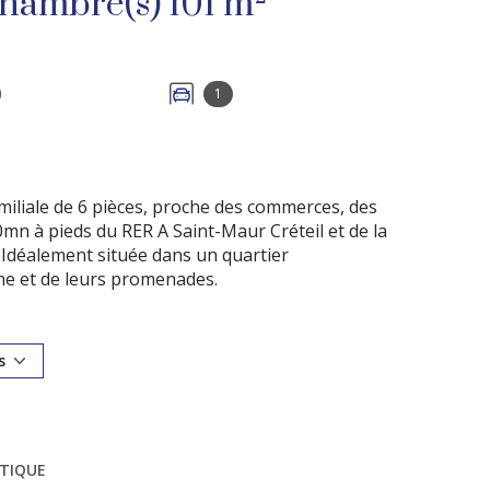
Maison 6 pièce(s) 4 chambre(s) 101 m²
1
iliale de 6 pièces, proche des commerces, des
0mn à pieds du RER A Saint-Maur Créteil et de la
 Idéalement située dans un quartier
ne et de leurs promenades.
ouverte sur un séjour lumineux donnant accès
e : un palier desservant deux chambres, dont une
u avec accès à une terrasse. Les combles aménagés
s
ne grande famille ou pour recevoir.
classé C.
tationnements, environnement idéal pour une
la Marne et de toutes les commodités !
ÉTIQUE