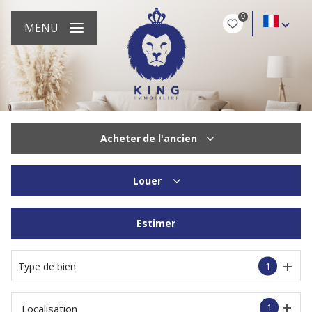
0
MENU
Acheter
de l'ancien
Louer
De l'ancien
Du neuf
Estimer
à l'année
De l'immo pro
De l'immo pro
Type de bien
1
1
Localisation